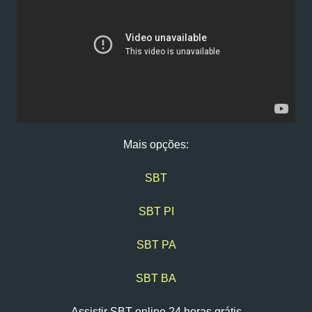
Mais opções:
SBT
SBT PI
SBT PA
SBT BA
Assistir SBT online 24 horas grátis